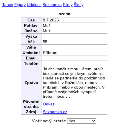
Tance
Figury
Události
Seznamka
Filmy
Školy
Inzerát
Čas
8.7.2026
Pohlaví
Muž
Jméno
Muž
Výška
Věk
55
Váha
Umístění
Příbram
Email
Telefón
Já chci tančit zimou i létem, projít
bez starostí celým širým světem...
Hledá se partnerka do podzimních
Zpráva
tanečních v Rožmitále, nebo v
Příbrami, nebo v obou městech. V
případě vzájemných sympatií
třeba i něco víc.
Původní
Odkaz
stránka
Zdroj
Seznamka.cz
Vložit nový inzerát: