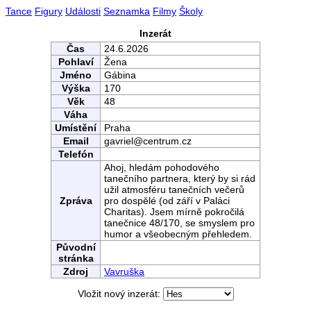
Tance
Figury
Události
Seznamka
Filmy
Školy
Inzerát
Čas
24.6.2026
Pohlaví
Žena
Jméno
Gábina
Výška
170
Věk
48
Váha
Umístění
Praha
Email
gavriel@centrum.cz
Telefón
Ahoj, hledám pohodového
tanečního partnera, který by si rád
užil atmosféru tanečních večerů
Zpráva
pro dospělé (od září v Paláci
Charitas). Jsem mírně pokročilá
tanečnice 48/170, se smyslem pro
humor a všeobecným přehledem.
Původní
stránka
Zdroj
Vavruška
Vložit nový inzerát: