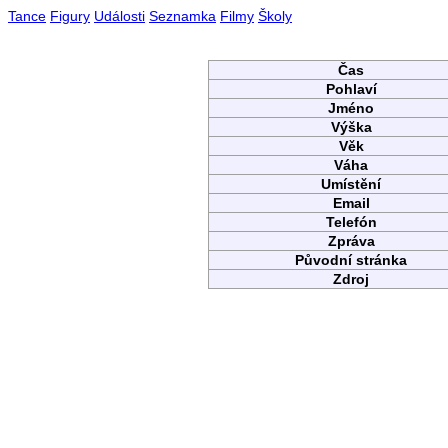
Tance
Figury
Události
Seznamka
Filmy
Školy
Čas
Pohlaví
Jméno
Výška
Věk
Váha
Umístění
Email
Telefón
Zpráva
Původní stránka
Zdroj