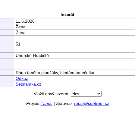
Inzerát
11.6.2026
Žena
Žena
51
Uherské Hradiště
Ráda tančím ploužáky, hledám tanečníka.
Odkaz
Seznamka.cz
Vložit nový inzerát:
Projekt
Tanec
| Správce:
robie@centrum.cz