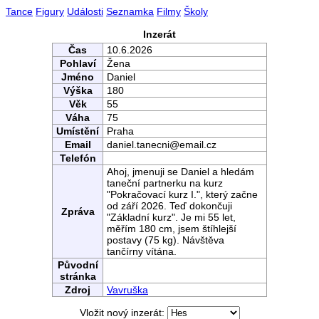
Tance
Figury
Události
Seznamka
Filmy
Školy
Inzerát
Čas
10.6.2026
Pohlaví
Žena
Jméno
Daniel
Výška
180
Věk
55
Váha
75
Umístění
Praha
Email
daniel.tanecni@email.cz
Telefón
Ahoj, jmenuji se Daniel a hledám
taneční partnerku na kurz
"Pokračovací kurz I.", který začne
od září 2026. Teď dokončuji
Zpráva
"Základní kurz". Je mi 55 let,
měřím 180 cm, jsem štíhlejší
postavy (75 kg). Návštěva
tančírny vítána.
Původní
stránka
Zdroj
Vavruška
Vložit nový inzerát: