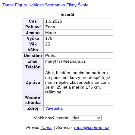
Tance
Figury
Události
Seznamka
Filmy
Školy
Inzerát
Čas
1.6.2026
Pohlaví
Žena
Jméno
Marie
Výška
175
Věk
25
Váha
Umístění
Praha
Email
maryf77@seznam.cz
Telefón
Ahoj, hledám tanečního partnera
na podzimní kurzy pro dospělé, již
Zpráva
mám nějaké zkušenosti s tancem.
Je mi 25 let a měřím 175 cm,
těším se!
Původní
stránka
Zdroj
Vavruška
Vložit nový inzerát:
Projekt
Tanec
| Správce:
robie@centrum.cz