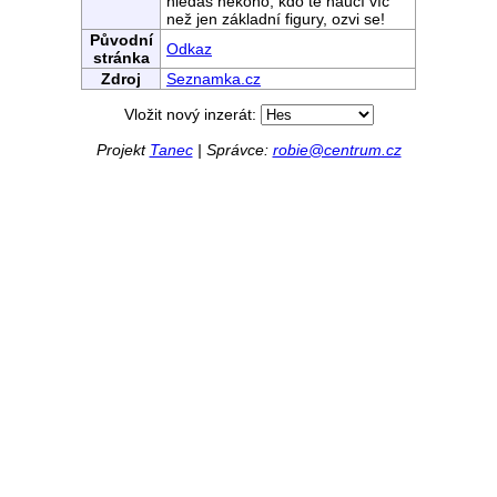
hledáš někoho, kdo tě naučí víc
než jen základní figury, ozvi se!
Původní
Odkaz
stránka
Zdroj
Seznamka.cz
Vložit nový inzerát:
Projekt
Tanec
| Správce:
robie@centrum.cz