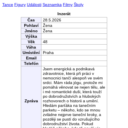
Tance
Figury
Události
Seznamka
Filmy
Školy
Inzerát
Čas
28.5.2026
Pohlaví
Žena
Jméno
Žena
Výška
Věk
48
Váha
Umístění
Praha
Email
Telefón
Jsem energická a podnikavá
zdravotnice, která při práci v
nemocnici tančí alespoň ve svém
srdci. Mám ráda jógu, protože mi
pomáhá věnovat se nejen tělu, ale
i mé romantické duši, která touží
po dobrodružstvích a hlubokých
Zpráva
rozhovorech o historii a umění.
Hledám parťáka na tanečním
parketu – někoho, kdo se mnou
zvládne nejprve taneční kroky, a
později se pustí do vzrušujícího
dobrodružství života. Pokud