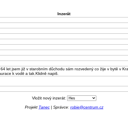
Inzerát
 64 let jsem již v starobním důchodu sám rozvedený co žije v bytě v K
taurace k vodě a tak.Klidně napiš.
Vložit nový inzerát:
Projekt
Tanec
| Správce:
robie@centrum.cz