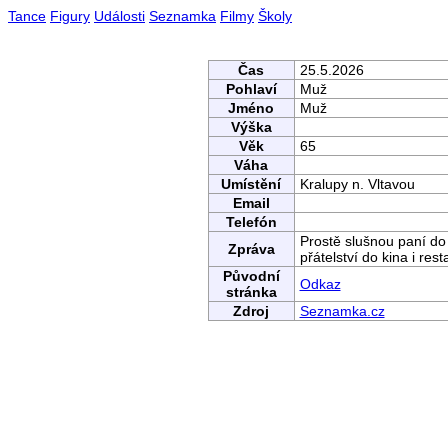
Tance
Figury
Události
Seznamka
Filmy
Školy
Čas
25.5.2026
Pohlaví
Muž
Jméno
Muž
Výška
Věk
65
Váha
Umístění
Kralupy n. Vltavou
Email
Telefón
Prostě slušnou paní do
Zpráva
přátelství do kina i res
Původní
Odkaz
stránka
Zdroj
Seznamka.cz