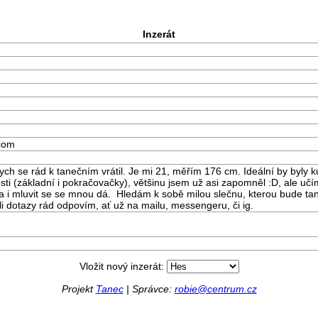
Inzerát
com
bych se rád k tanečním vrátil. Je mi 21, měřím 176 cm. Ideální by byly
ti (základní i pokračovačky), většinu jsem už asi zapomněl :D, ale uč
 i mluvit se se mnou dá. Hledám k sobě milou slečnu, kterou bude tan
li dotazy rád odpovím, ať už na mailu, messengeru, či ig.
Vložit nový inzerát:
Projekt
Tanec
| Správce:
robie@centrum.cz