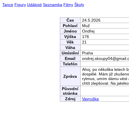
Tance
Figury
Události
Seznamka
Filmy
Školy
Čas
24.5.2026
Pohlaví
Muž
Jméno
Ondřej
Výška
176
Věk
21
Váha
Umístění
Praha
Email
ondrej.skoupy04@gmail.
Telefón
Ahoj, po několika letech 
dospělé. Mám již zkušenos
Zpráva
rytmus, umím dámu vést a
chtít zlepšovat. Na jakéko
Původní
stránka
Zdroj
Vavruška