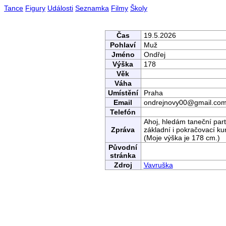
Tance
Figury
Události
Seznamka
Filmy
Školy
Čas
19.5.2026
Pohlaví
Muž
Jméno
Ondřej
Výška
178
Věk
Váha
Umístění
Praha
Email
ondrejnovy00@gmail.co
Telefón
Ahoj, hledám taneční par
Zpráva
základní i pokračovací ku
(Moje výška je 178 cm.)
Původní
stránka
Zdroj
Vavruška