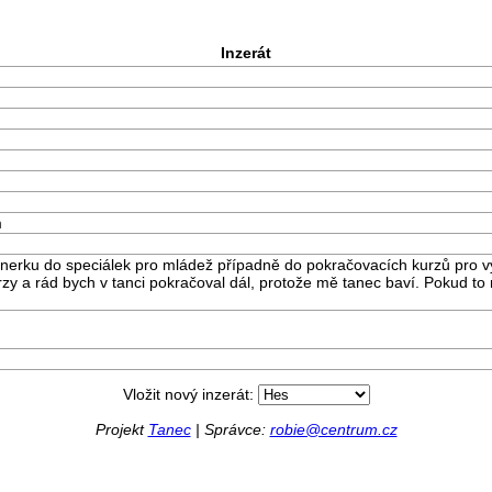
Inzerát
m
tnerku do speciálek pro mládež případně do pokračovacích kurzů pro
rzy a rád bych v tanci pokračoval dál, protože mě tanec baví. Pokud t
Vložit nový inzerát:
Projekt
Tanec
| Správce:
robie@centrum.cz